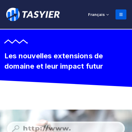
Français
Les nouvelles extensions de
domaine et leur impact futur